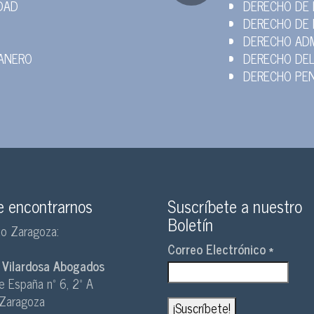
DAD
DERECHO DE 
DERECHO DE 
DERECHO ADM
UANERO
DERECHO DEL
DERECHO PE
 encontrarnos
Suscríbete a nuestro
Boletín
o Zaragoza:
Correo Electrónico
*
 Vilardosa Abogados
e España nº 6, 2º A
Zaragoza