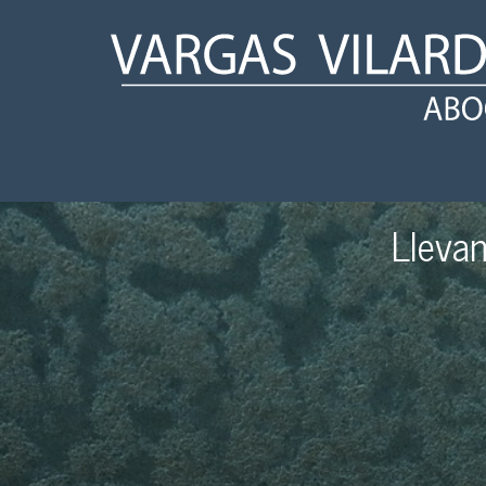
Defensa int
Lleva
Abogados