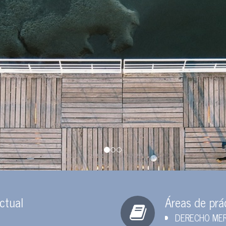
ectual
Áreas de prá
DERECHO ME