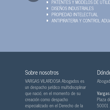
PATENTES Y MODELOS DE UTILI
DISEÑOS INDUSTRIALES
PROPIEDAD INTELECTUAL
ANTIPIRATERIA Y CONTROL AD
Sobre nosotros
Dónde
VARGAS VILARDOSA Abogados es
Abogad
un despacho jurídico multidisciplinar
que nació, en el momento de su
Vargas
creación como despacho
Plaza d
especializado en el Derecho de la
50001 