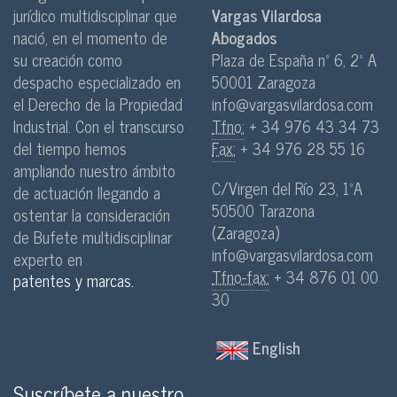
jurídico multidisciplinar que
Vargas Vilardosa
nació, en el momento de
Abogados
su creación como
Plaza de España nº 6, 2º A
despacho especializado en
50001 Zaragoza
el Derecho de la Propiedad
info@vargasvilardosa.com
Industrial. Con el transcurso
Tfno:
+ 34 976 43 34 73
del tiempo hemos
Fax:
+ 34 976 28 55 16
ampliando nuestro ámbito
C/Virgen del Río 23, 1ºA
de actuación llegando a
50500 Tarazona
ostentar la consideración
(Zaragoza)
de Bufete multidisciplinar
info@vargasvilardosa.com
experto en
Tfno-fax:
+ 34 876 01 00
patentes y marcas.
30
English
Suscríbete a nuestro