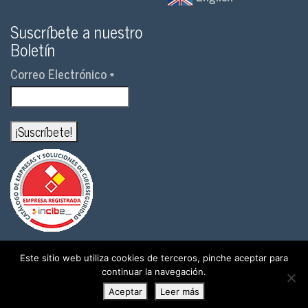
Suscríbete a nuestro
Boletín
Correo Electrónico
*
Este sitio web utiliza cookies de terceros, pinche aceptar para
Sitio web desarrollado por
ColorTech
continuar la navegación.
Aviso legal
Aceptar
Leer más
Política de privacidad