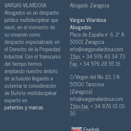
VARGAS VILARDOSA
Abogado Zaragoza:
Abogados es un despacho
jurídico multidisciplinar que
Vargas Vilardosa
nació, en el momento de
Abogados
su creación como
Plaza de España nº 6, 2º A
despacho especializado en
50001 Zaragoza
el Derecho de la Propiedad
info@vargasvilardosa.com
Industrial. Con el transcurso
Tfno:
+ 34 976 43 34 73
del tiempo hemos
Fax:
+ 34 976 28 55 16
ampliando nuestro ámbito
C/Virgen del Río 23, 1ºA
de actuación llegando a
50500 Tarazona
ostentar la consideración
(Zaragoza)
de Bufete multidisciplinar
info@vargasvilardosa.com
experto en
Tfno-fax:
+ 34 876 01 00
patentes y marcas.
30
English